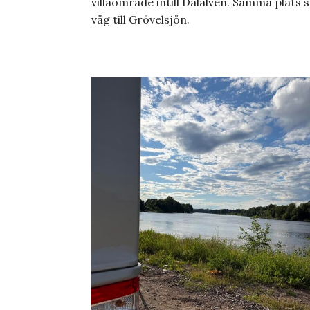
villaområde intill Dalälven. Samma plats s
väg till Grövelsjön.