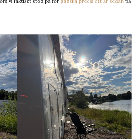
om vi faktiskt stod på för
ganska precis ett år sedan
på