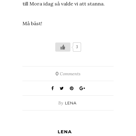
till Mora idag så valde vi att stanna.
Må bäst!
3
0
Comments
By
LENA
LENA