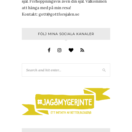
själ. Förhoppningsvis även din själ. Välkommen
att hänga med på min resa!
Kontakt:
gott@gottforsjalen.se
FÖLJ MINA SOCIALA KANALER