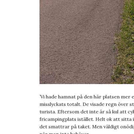
’Vi hade hamnat på den här platsen mer 
misslyckats totalt. De visade regn över st
turista. Eftersom det inte är så kul att cyk
fricampingplats istället. Helt ok att sitt
det smattrar på taket. Men väldigt onödi
när man inte behöver.