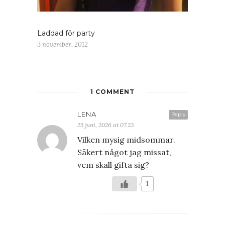
Laddad för party
3 november, 2012
1 COMMENT
LENA
Reply
25 juni, 2026 at 07:23
Vilken mysig midsommar.
Säkert något jag missat,
vem skall gifta sig?
1