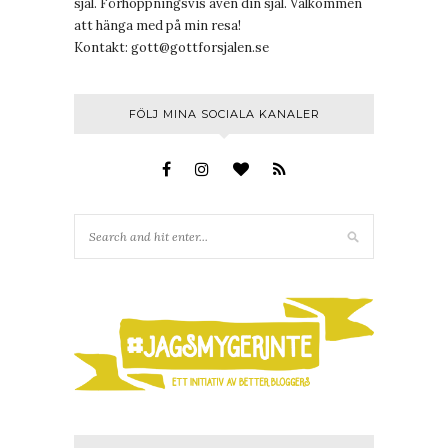
själ. Förhoppningsvis även din själ. Välkommen
att hänga med på min resa!
Kontakt:
gott@gottforsjalen.se
FÖLJ MINA SOCIALA KANALER