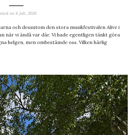
osted on
6 juli, 2026
arna och dessutom den stora musikfestivalen Alive i
stan när vi ändå var där. Vi hade egentligen tänkt göra
gna helgen, men ombestämde oss. Vilken härlig