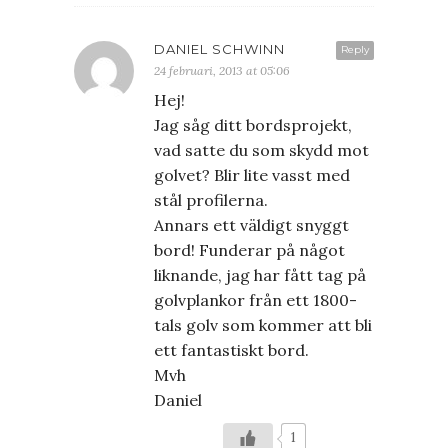
DANIEL SCHWINN
Reply
24 februari, 2013 at 05:06
Hej!
Jag såg ditt bordsprojekt,
vad satte du som skydd mot
golvet? Blir lite vasst med
stål profilerna.
Annars ett väldigt snyggt
bord! Funderar på något
liknande, jag har fått tag på
golvplankor från ett 1800-
tals golv som kommer att bli
ett fantastiskt bord.
Mvh
Daniel
1