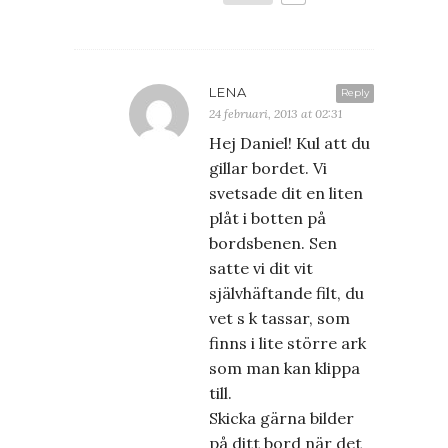
LENA
Reply
24 februari, 2013 at 02:31
Hej Daniel! Kul att du
gillar bordet. Vi
svetsade dit en liten
plåt i botten på
bordsbenen. Sen
satte vi dit vit
självhäftande filt, du
vet s k tassar, som
finns i lite större ark
som man kan klippa
till.
Skicka gärna bilder
på ditt bord när det