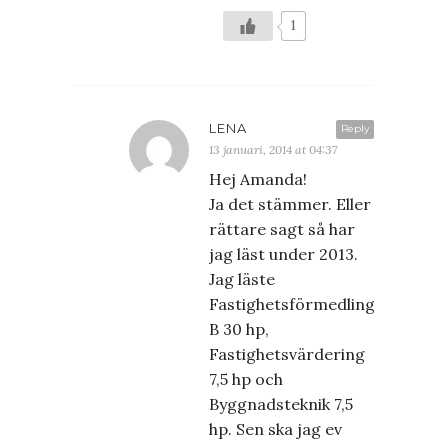
1
LENA
Reply
13 januari, 2014 at 04:37
Hej Amanda!
Ja det stämmer. Eller
rättare sagt så har
jag läst under 2013.
Jag läste
Fastighetsförmedling
B 30 hp,
Fastighetsvärdering
7,5 hp och
Byggnadsteknik 7,5
hp. Sen ska jag ev