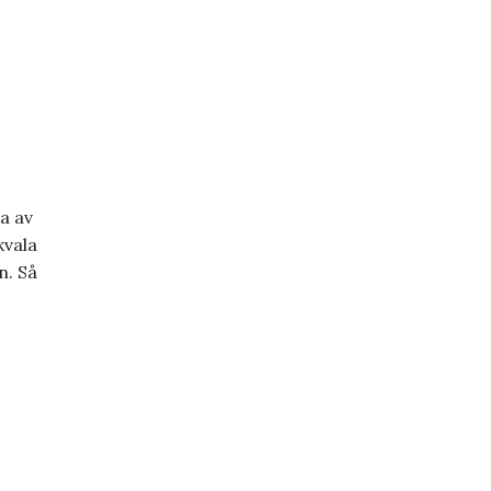
S
a av
kvala
n. Så