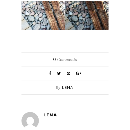
0
Comments
By
LENA
LENA