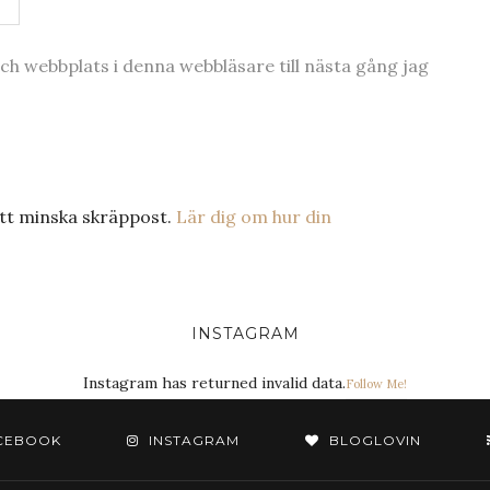
h webbplats i denna webbläsare till nästa gång jag
tt minska skräppost.
Lär dig om hur din
INSTAGRAM
Instagram has returned invalid data.
Follow Me!
CEBOOK
INSTAGRAM
BLOGLOVIN