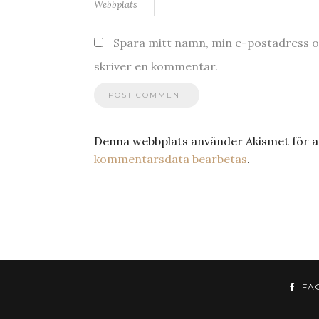
Webbplats
Spara mitt namn, min e-postadress oc
skriver en kommentar.
Denna webbplats använder Akismet för a
kommentarsdata bearbetas
.
FA