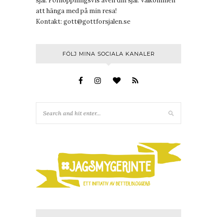
själ. Förhoppningsvis även din själ. Välkommen
att hänga med på min resa!
Kontakt:
gott@gottforsjalen.se
FÖLJ MINA SOCIALA KANALER