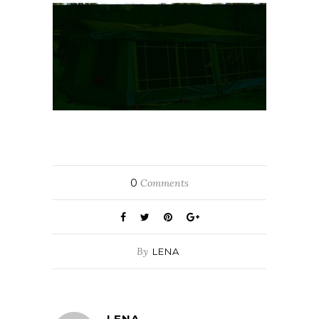
0
Comments
By
LENA
LENA