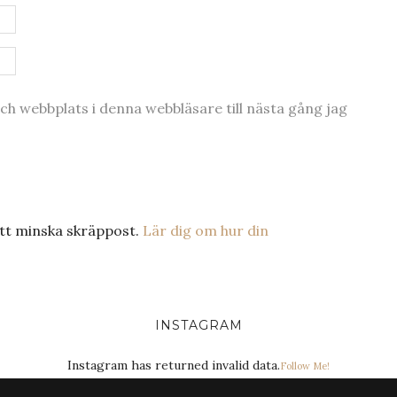
h webbplats i denna webbläsare till nästa gång jag
tt minska skräppost.
Lär dig om hur din
INSTAGRAM
Instagram has returned invalid data.
Follow Me!