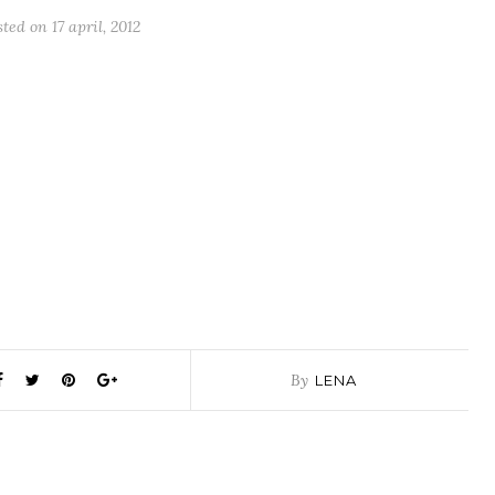
sted on
17 april, 2012
By
LENA