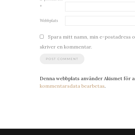
*
Webbplats
Spara mitt namn, min e-postadress oc
skriver en kommentar.
Denna webbplats använder Akismet för a
kommentarsdata bearbetas
.