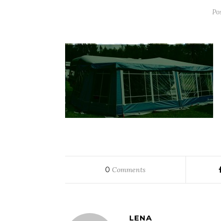
Po
0
Comments
LENA