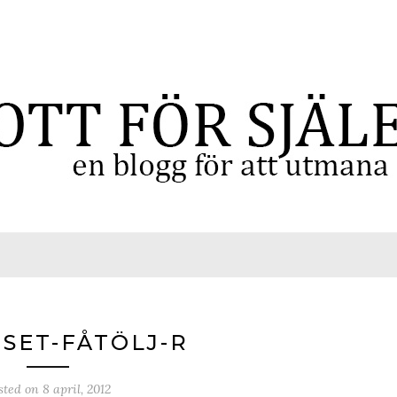
SET-FÅTÖLJ-R
sted on
8 april, 2012