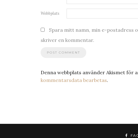
Webbplats
Spara mitt namn, min e-postadress oc
skriver en kommentar.
Denna webbplats använder Akismet för a
kommentarsdata bearbetas
.
FA