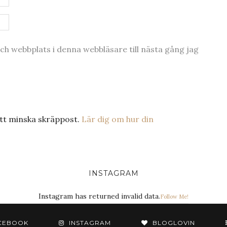
h webbplats i denna webbläsare till nästa gång jag
tt minska skräppost.
Lär dig om hur din
INSTAGRAM
Instagram has returned invalid data.
Follow Me!
CEBOOK
INSTAGRAM
BLOGLOVIN