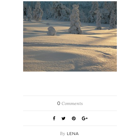
0
Comments
By
LENA