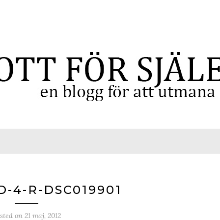
-4-R-DSC019901
sted on
21 maj, 2012