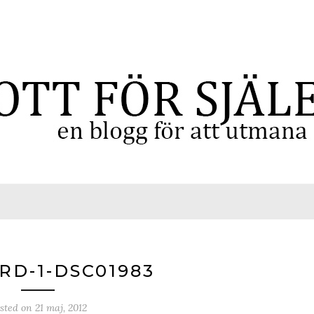
D-1-DSC01983
sted on
21 maj, 2012