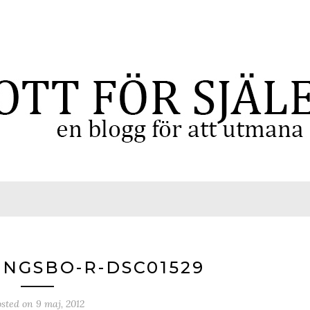
INGSBO-R-DSC01529
osted on
9 maj, 2012