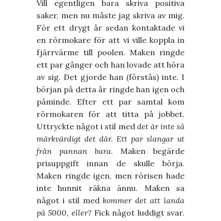
Vill egentligen bara skriva positiva
saker, men nu måste jag skriva av mig.
För ett drygt år sedan kontaktade vi
en rörmokare för att vi ville koppla in
fjärrvärme till poolen. Maken ringde
ett par gånger och han lovade att höra
av sig. Det gjorde han (förstås) inte. I
början på detta år ringde han igen och
påminde. Efter ett par samtal kom
rörmokaren för att titta på jobbet.
Uttryckte något i stil med
det är inte så
märkvärdigt det där. Ett par slangar ut
från pannan bara
. Maken begärde
prisuppgift innan de skulle börja.
Maken ringde igen, men rörisen hade
inte hunnit räkna ännu. Maken sa
något i stil med
kommer det att landa
på 5000, eller?
Fick något luddigt svar.