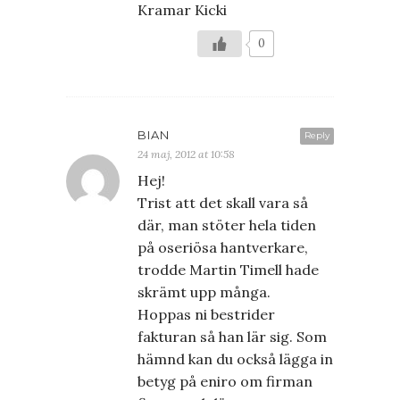
Kramar Kicki
0
BIAN
Reply
24 maj, 2012 at 10:58
Hej!
Trist att det skall vara så
där, man stöter hela tiden
på oseriösa hantverkare,
trodde Martin Timell hade
skrämt upp många.
Hoppas ni bestrider
fakturan så han lär sig. Som
hämnd kan du också lägga in
betyg på eniro om firman