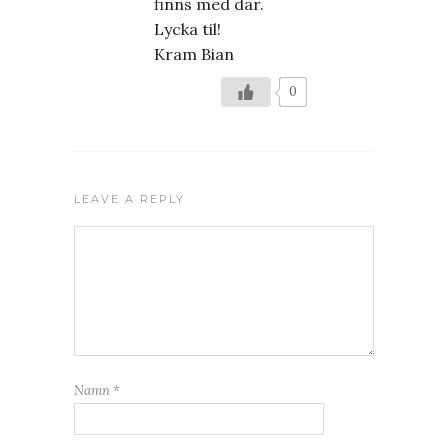
finns med där.
Lycka til!
Kram Bian
0
LEAVE A REPLY
Namn
*