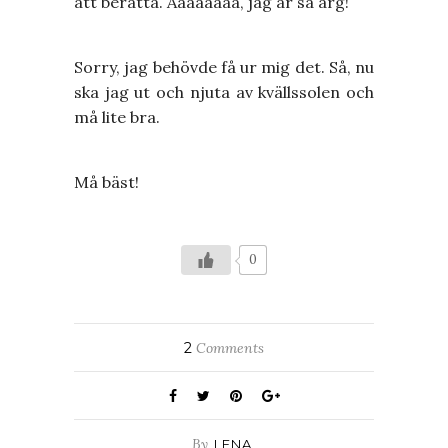
att berätta. Åååååååå, jag är så arg!
Sorry, jag behövde få ur mig det. Så, nu
ska jag ut och njuta av kvällssolen och
må lite bra.
Må bäst!
0
2
Comments
By
LENA