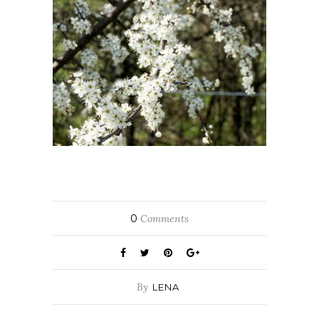
0
Comments
By
LENA