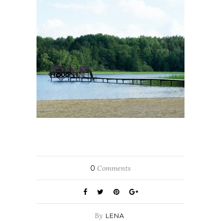
0
Comments
By
LENA