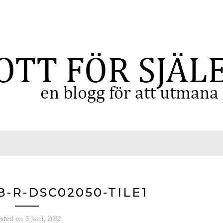
-R-DSC02050-TILE1
osted on
5 juni, 2012