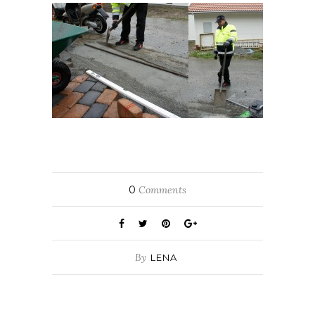
0
Comments
By
LENA