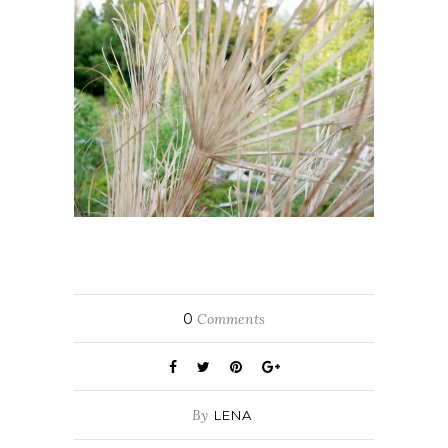
0
Comments
By
LENA