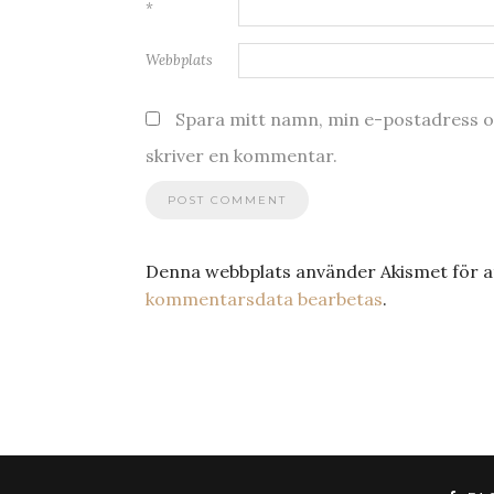
*
Webbplats
Spara mitt namn, min e-postadress oc
skriver en kommentar.
Denna webbplats använder Akismet för a
kommentarsdata bearbetas
.