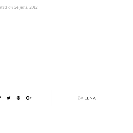
sted on
24 juni, 2012
By
LENA