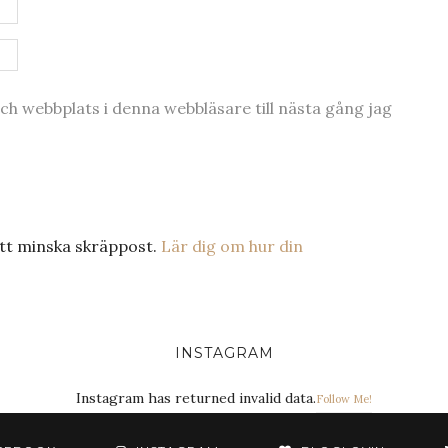
h webbplats i denna webbläsare till nästa gång jag
tt minska skräppost.
Lär dig om hur din
INSTAGRAM
Instagram has returned invalid data.
Follow Me!