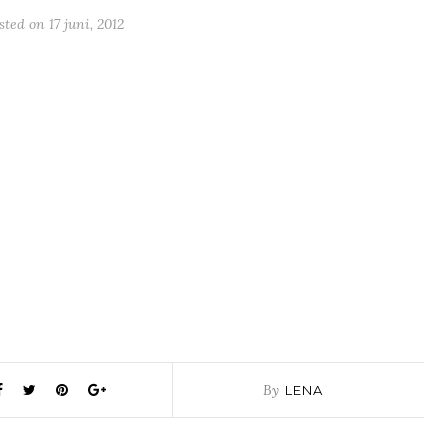
sted on
17 juni, 2012
By
LENA