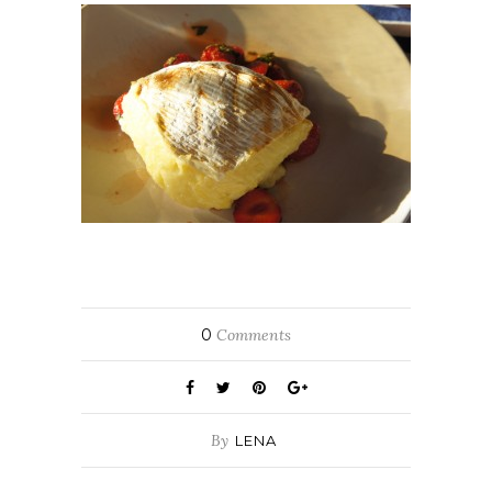
0
Comments
By
LENA