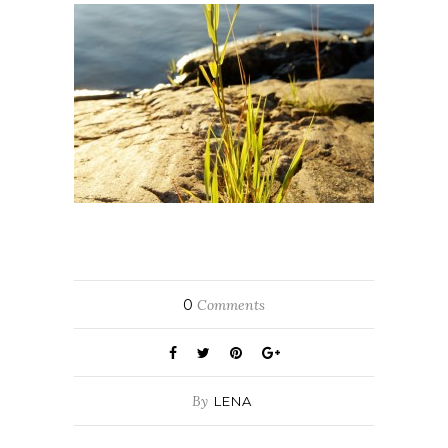
0
Comments
By
LENA