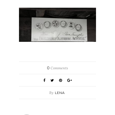
0
Comments
By
LENA