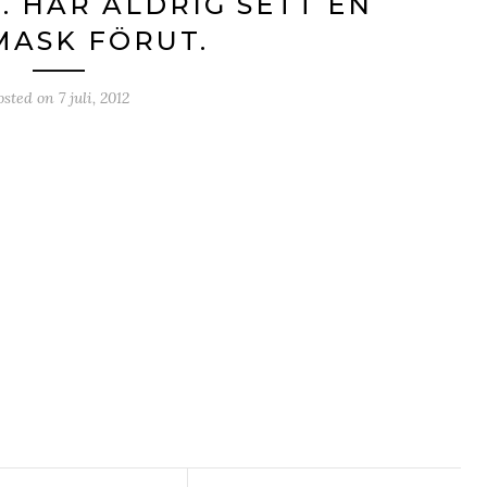
. HAR ALDRIG SETT EN
MASK FÖRUT.
osted on
7 juli, 2012