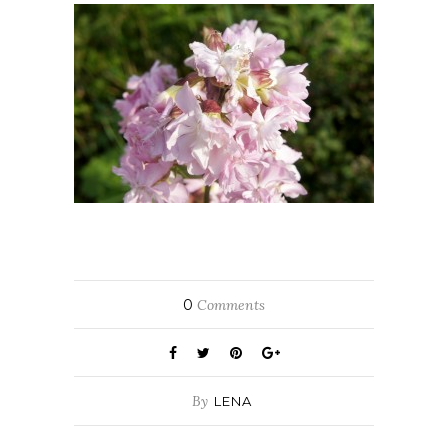
0
Comments
By
LENA