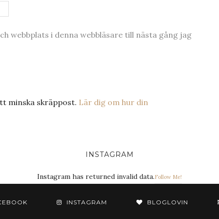
h webbplats i denna webbläsare till nästa gång jag
tt minska skräppost.
Lär dig om hur din
INSTAGRAM
Instagram has returned invalid data.
Follow Me!
CEBOOK
INSTAGRAM
BLOGLOVIN