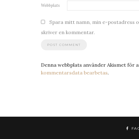
Webbplats
Spara mitt namn, min e-postadress oc
skriver en kommentar.
Denna webbplats använder Akismet för a
kommentarsdata bearbetas
.
FA