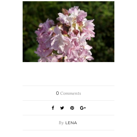
0
Comments
By
LENA