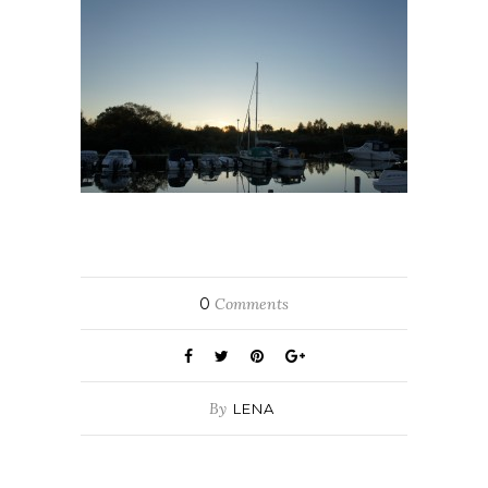
0
Comments
By
LENA