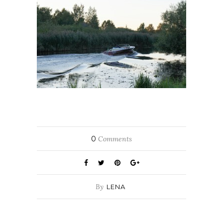
0
Comments
By
LENA