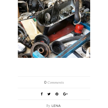
0
Comments
By
LENA