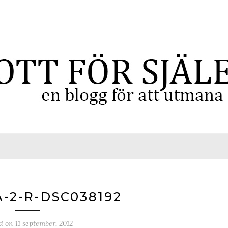
-2-R-DSC038192
ed on
11 september, 2012