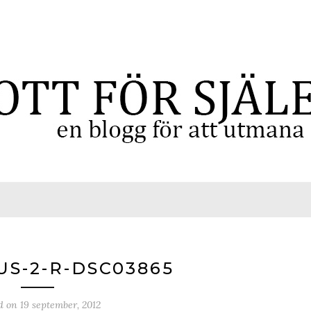
US-2-R-DSC03865
d on
19 september, 2012