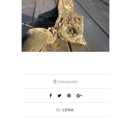
0
Comments
By
LENA