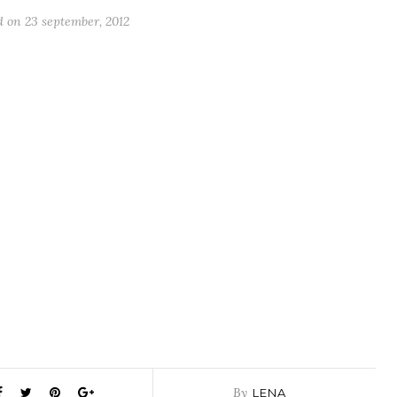
d on
23 september, 2012
By
LENA