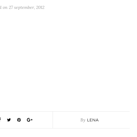
d on
27 september, 2012
By
LENA