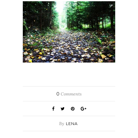
0
Comments
By
LENA