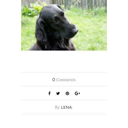
0
Comments
By
LENA