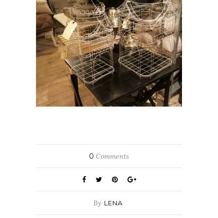
0
Comments
By
LENA