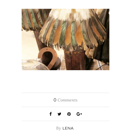
0
Comments
By
LENA