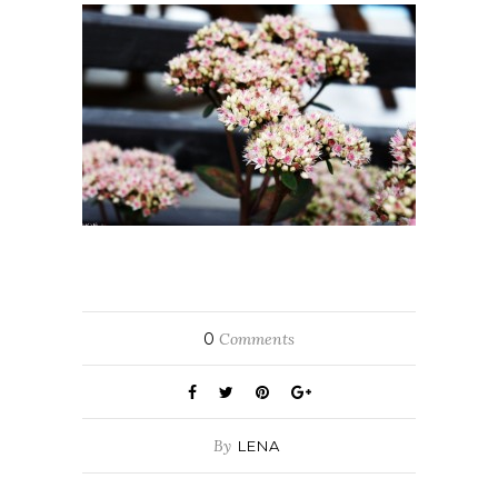
0
Comments
By
LENA