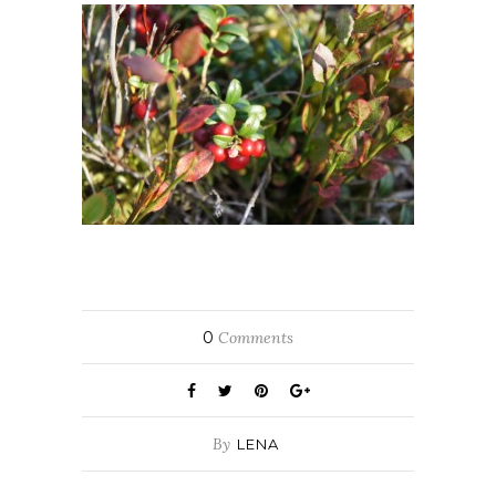
0
Comments
By
LENA