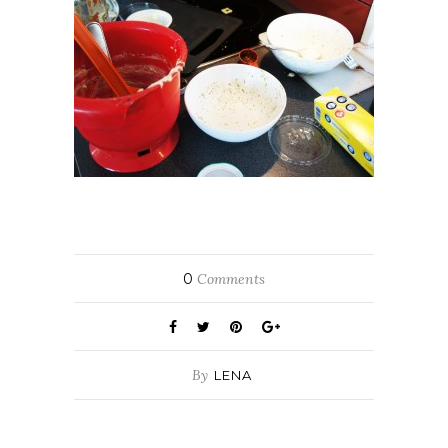
0
Comments
By
LENA