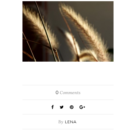
0
Comments
By
LENA