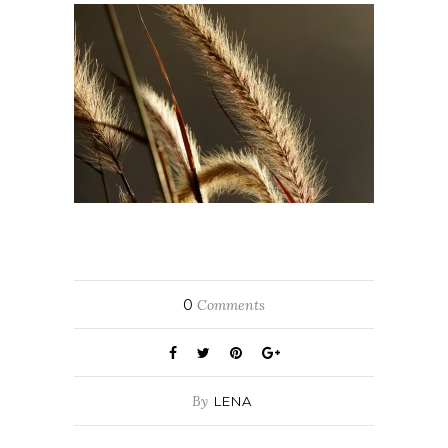
0
Comments
By
LENA